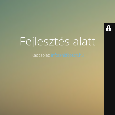
Fejlesztés alatt
Kapcsolat:
info@hkfcoach.hu